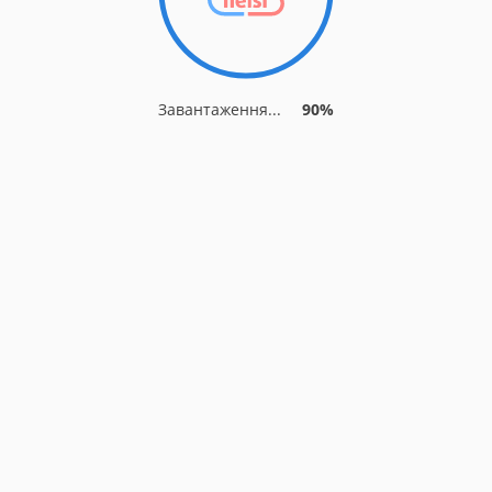
Завантаження...
90%