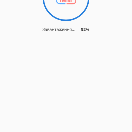
Завантаження...
92%