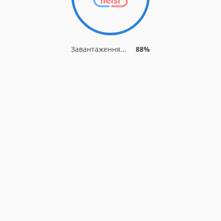
Завантаження...
88%