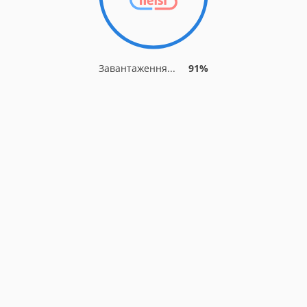
Завантаження...
91%