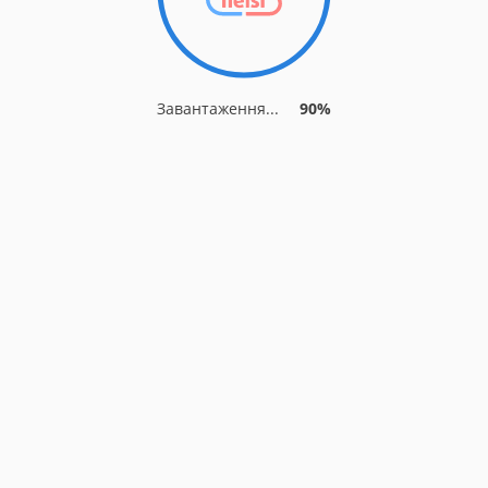
Завантаження...
90%