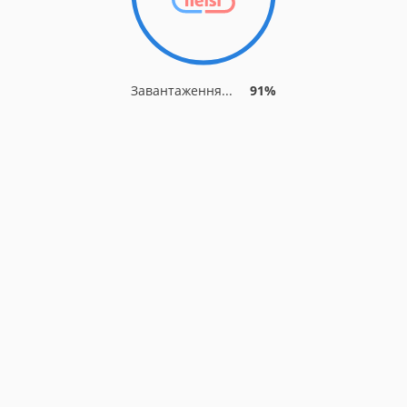
Завантаження...
91%