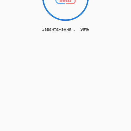
Завантаження...
90%