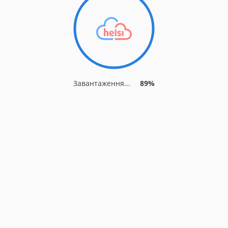
Завантаження...
92%