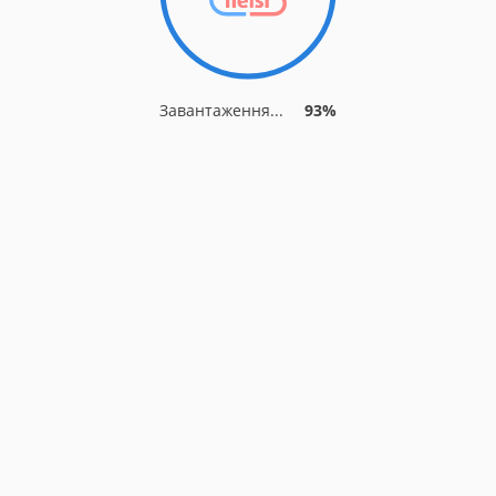
Завантаження...
93%