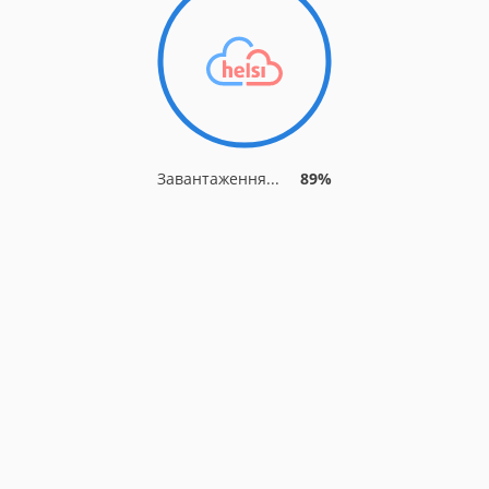
Завантаження...
96%