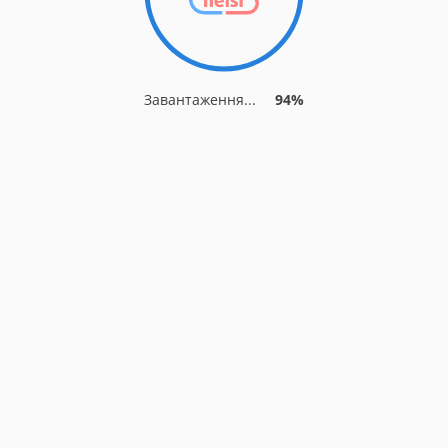
Завантаження...
94%