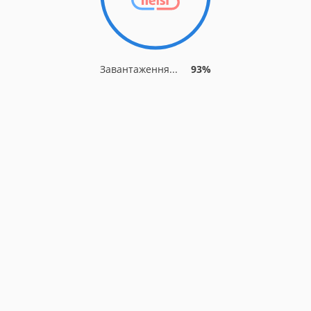
Завантаження...
93%