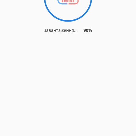
Завантаження...
90%