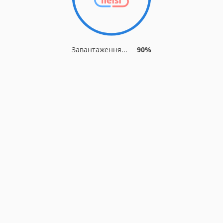
Завантаження...
90%