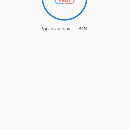
Завантаження...
91%