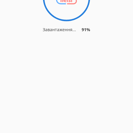
Завантаження...
91%