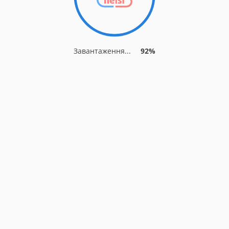
Завантаження...
92%