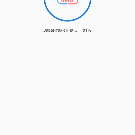
Завантаження...
91%