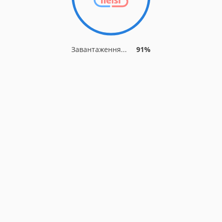
Завантаження...
91%