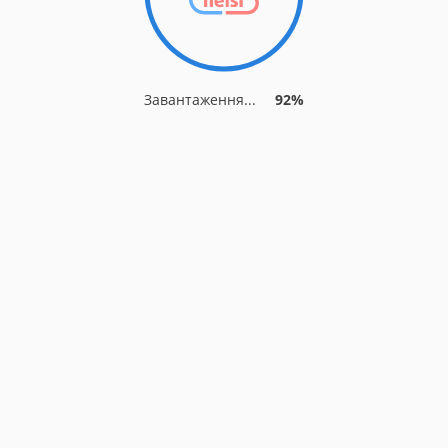
Завантаження...
92%