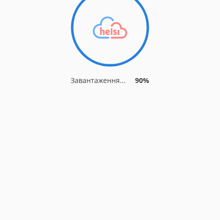
Завантаження...
90%