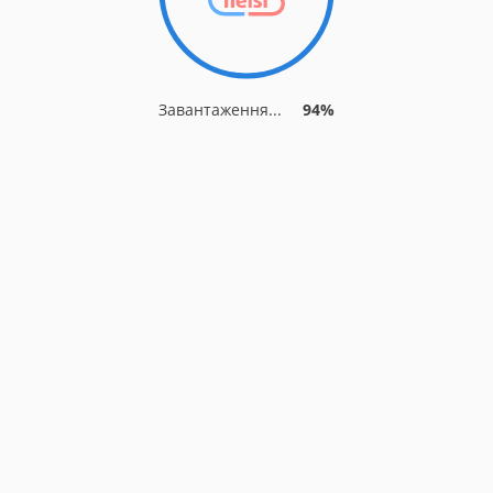
Завантаження...
94%