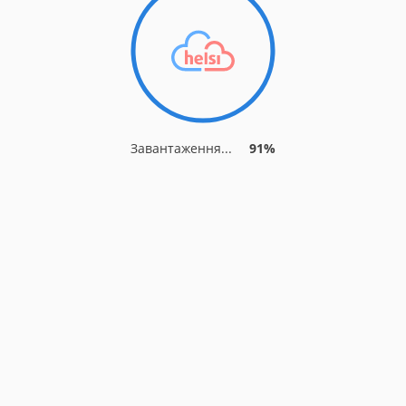
Завантаження...
91%