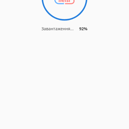
Завантаження...
92%