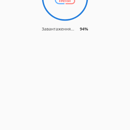
Завантаження...
94%