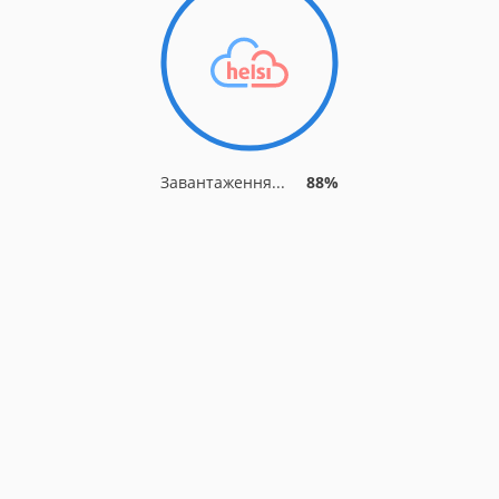
Завантаження...
94%