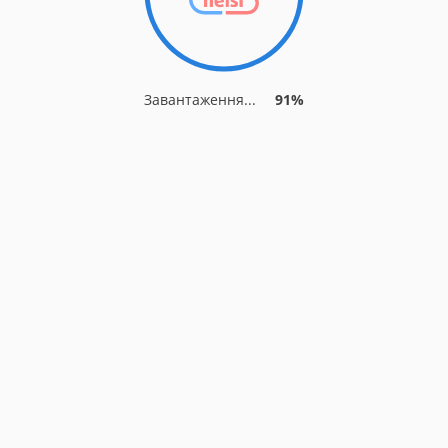
Завантаження...
91%