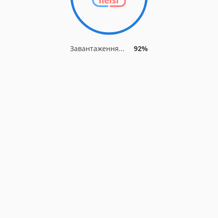
Завантаження...
92%