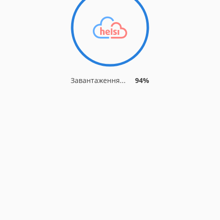
Завантаження...
94%