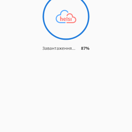
Завантаження...
94%