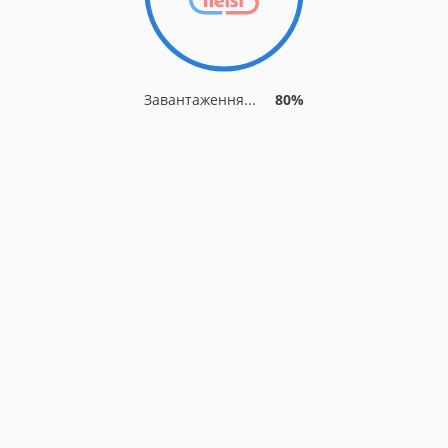
Завантаження...
87%