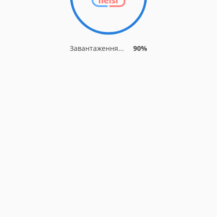
Завантаження...
90%