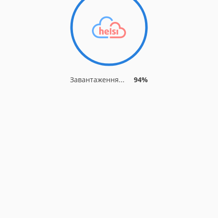
Завантаження...
94%