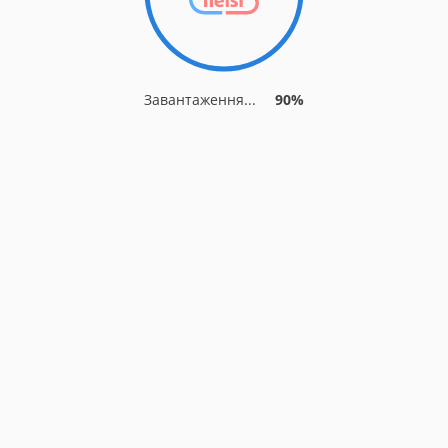
Завантаження...
90%