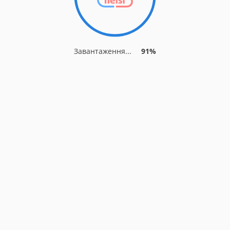
Завантаження...
91%