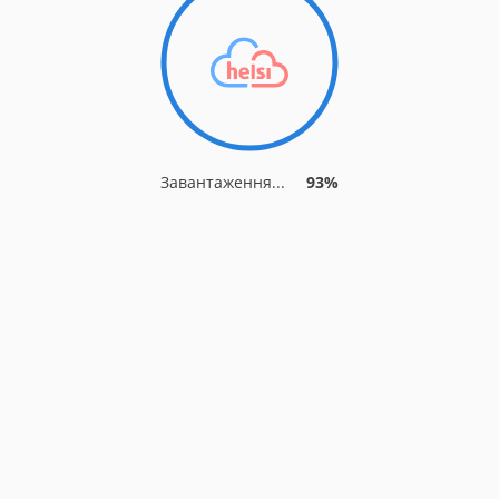
Завантаження...
93%