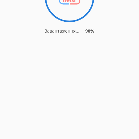
Завантаження...
90%