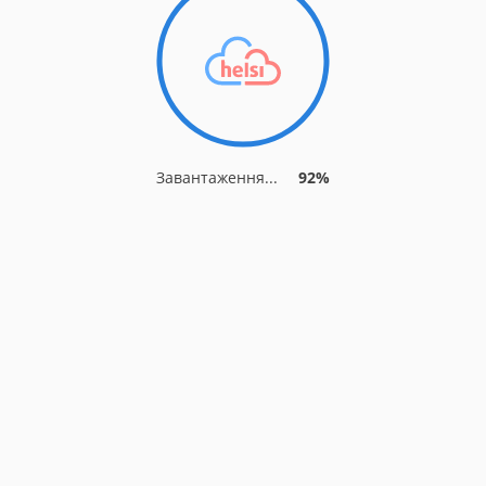
Завантаження...
92%