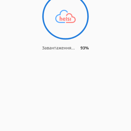
Завантаження...
93%