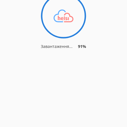
Завантаження...
91%