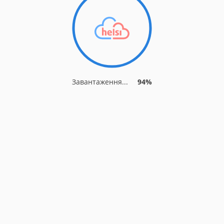
Завантаження...
94%