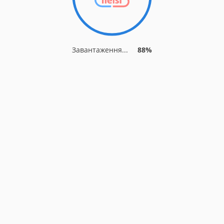
Завантаження...
91%