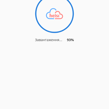
Завантаження...
93%