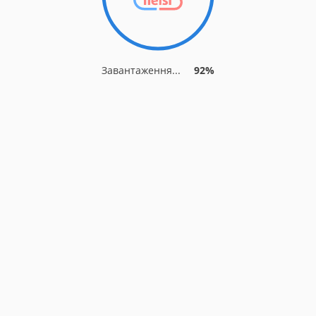
Завантаження...
92%