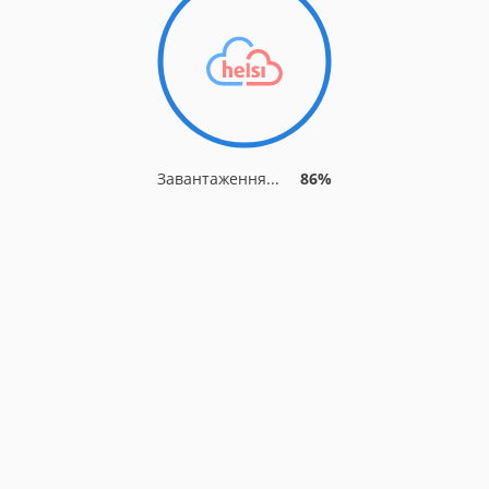
Завантаження...
91%