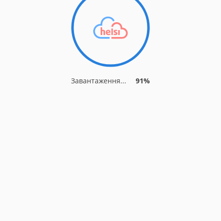
Завантаження...
91%