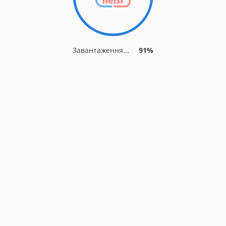
Завантаження...
91%