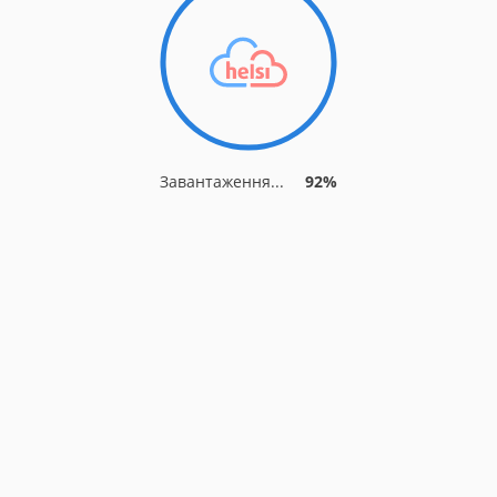
Завантаження...
92%