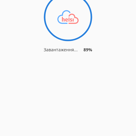
Завантаження...
92%