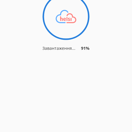
Завантаження...
91%